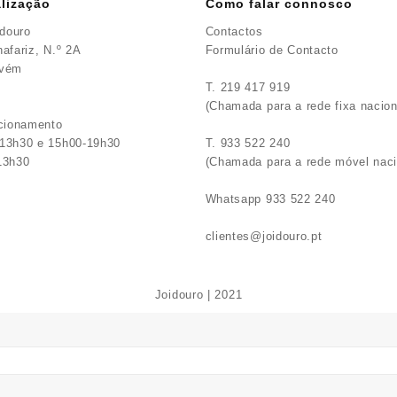
lização
Como falar connosco
idouro
Contactos
afariz, N.º 2A
Formulário de Contacto
avém
T. 219 417 919
(Chamada para a rede fixa nacion
ncionamento
13h30 e 15h00-19h30
T. 933 522 240
13h30
(Chamada para a rede móvel naci
Whatsapp 933 522 240
clientes@joidouro.pt
Joidouro | 2021