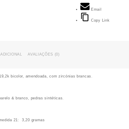
com
Email
zircónias
Copy Link
ADICIONAL
AVALIAÇÕES (0)
19,2k bicolor, amendoada, com zircónias brancas.
relo & branco, pedras sintéticas.
medida 21:
3,20 gramas