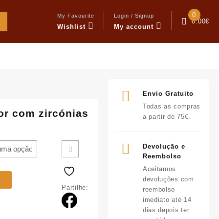
0
My Favourite
Login / Signup
0.00
€
Wishlist
My account
Envio Gratuito
Todas as compras
or com zircónias
a partir de 75€.
Devolução e
Reembolso
Aceitamos
devoluções com
Partilhe:
reembolso
imediato até 14
dias depois ter