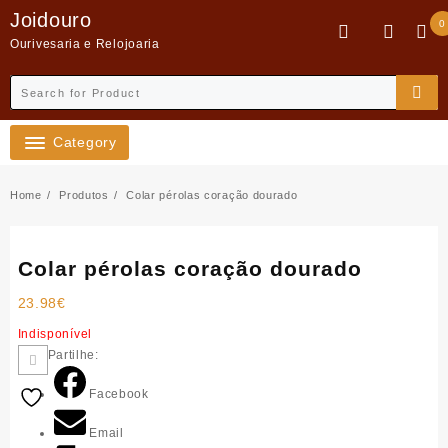
Skip
Joidouro
0
to
Ourivesaria e Relojoaria
content
Category
Home
Produtos
Colar pérolas coração dourado
Colar pérolas coração dourado
23.98
€
Indisponível
Partilhe:
Facebook
Email