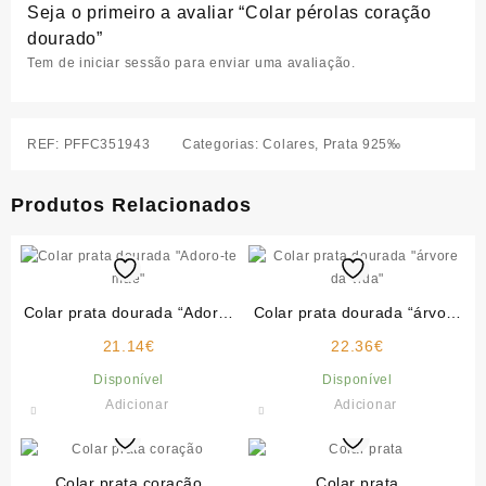
Seja o primeiro a avaliar “Colar pérolas coração
dourado”
Tem de
iniciar sessão
para enviar uma avaliação.
REF:
PFFC351943
Categorias:
Colares
,
Prata 925‰
Produtos Relacionados
Colar prata dourada “Adoro-
Colar prata dourada “árvore
te mãe”
da vida”
21.14
€
22.36
€
Disponível
Disponível
Adicionar
Adicionar
Colar prata coração
Colar prata