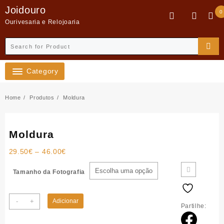
Skip
Joidouro
0
to
Ourivesaria e Relojoaria
content
Category
Home
Produtos
Moldura
Moldura
Price
29.50
€
–
46.00
€
range:
29.50€
Tamanho da Fotografia
through
46.00€
Quantidade
-
+
Adicionar
Partilhe:
de
Moldura