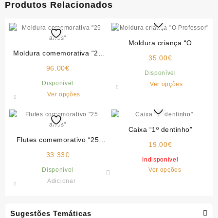
Produtos Relacionados
Moldura criança “O
Moldura comemorativa “25
Professor”
35.00
€
anos”
96.00
€
Disponível
This
Disponível
Ver opções
This
product
Ver opções
product
has
has
multiple
multiple
variants.
Caixa “1º dentinho”
variants.
The
Flutes comemorativo “25
The
19.00
€
options
anos”
33.33
€
options
may
Indisponível
may
be
This
Disponível
Ver opções
be
chosen
product
Adicionar
chosen
on
has
on
the
multiple
the
product
variants.
Sugestões Temáticas
product
page