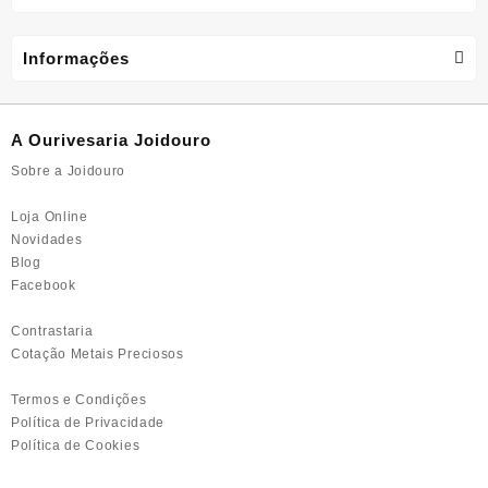
The
page
options
may
Informações
be
chosen
on
A Ourivesaria Joidouro
the
product
Sobre a Joidouro
page
Loja Online
Novidades
Blog
Facebook
Contrastaria
Cotação Metais Preciosos
Termos e Condições
Política de Privacidade
Política de Cookies