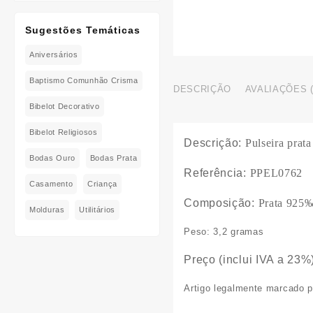
Sugestões Temáticas
Aniversários
Baptismo Comunhão Crisma
DESCRIÇÃO
AVALIAÇÕES (
Bibelot Decorativo
Bibelot Religiosos
Descrição:
Pulseira prata
Bodas Ouro
Bodas Prata
Referência:
PPEL0762
Casamento
Criança
Composição:
Prata 925‰,
Molduras
Utilitários
Peso:
3,2 gramas
Preço (inclui IVA a 23%)
Artigo legalmente marcado pe