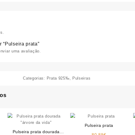
s.
r “Pulseira prata”
nviar uma avaliação.
Categorias:
Prata 925‰
,
Pulseiras
dos
Pulseira prata
Pulseira prata dourada
80.89
€