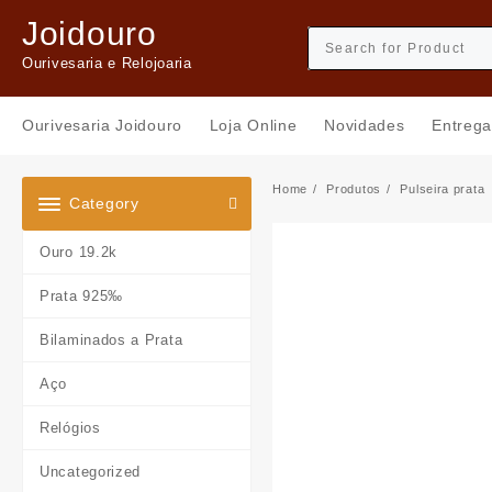
Skip
Joidouro
to
content
Ourivesaria e Relojoaria
Ourivesaria Joidouro
Loja Online
Novidades
Entrega
Home
Produtos
Pulseira prata
Category
Ouro 19.2k
Prata 925‰
Bilaminados a Prata
Aço
Relógios
Uncategorized