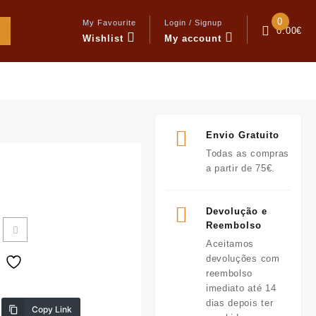
0
My Favourite
Login / Signup
0.00
€
Wishlist
My account
Envio Gratuito
Todas as compras
a partir de 75€.
Devolução e
Reembolso
Aceitamos
devoluções com
reembolso
imediato até 14
dias depois ter
Copy Link