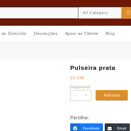
 ao Domicílio
Devoluções
Apoio ao Cliente
Blog
Pulseira prata
20.33
€
Disponível
Quantidade
-
Adicionar
+
de
Pulseira
prata
Partilhe:
Facebook
Email