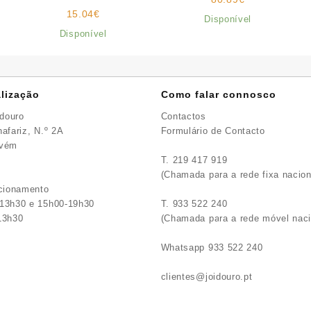
“árvore da vida”
15.04
€
Disponível
Disponível
lização
Como falar connosco
idouro
Contactos
afariz, N.º 2A
Formulário de Contacto
avém
T. 219 417 919
(Chamada para a rede fixa nacion
ncionamento
13h30 e 15h00-19h30
T. 933 522 240
13h30
(Chamada para a rede móvel naci
Whatsapp 933 522 240
clientes@joidouro.pt