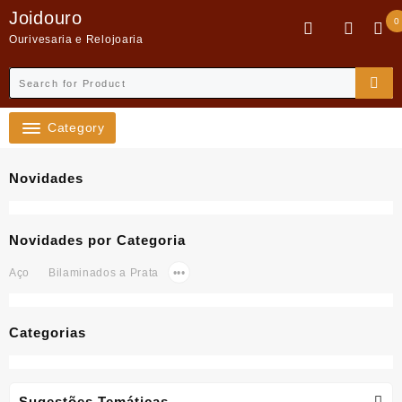
Skip
Joidouro
0
to
Ourivesaria e Relojoaria
content
Category
Novidades
Novidades por Categoria
Aço
Bilaminados a Prata
•••
Categorias
Sugestões Temáticas