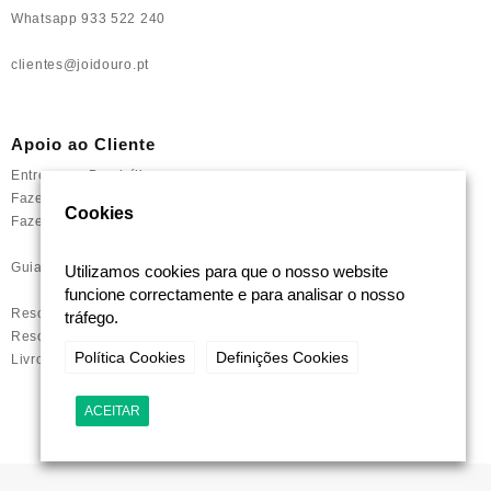
Whatsapp 933 522 240
clientes@joidouro.pt
Apoio ao Cliente
Entrega ao Domicílio
Fazer uma Devolução
Cookies
Fazer uma Reclamação
Guia Tamanho de Anel
Utilizamos cookies para que o nosso website
funcione correctamente e para analisar o nosso
Resolução de Litígios Online
tráfego.
Resolução de Conflitos de Consumo
Política Cookies
Definições Cookies
Livro Reclamações
ACEITAR
Joidouro | 2021