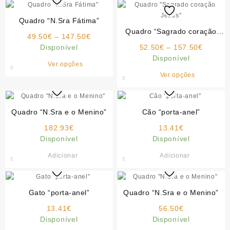
Quadro “N.Sra Fátima”
Quadro “Sagrado coração
Price
49.50
€
–
147.50
€
Jesus”
range:
Price
Disponível
52.50
€
–
157.50
€
49.50€
range:
Disponível
This
Ver opções
through
52.50€
product
This
Ver opções
147.50€
through
has
product
157.50
multiple
has
variants.
multiple
Quadro “N.Sra e o Menino”
Cão “porta-anel”
The
variants.
182.93
€
options
13.41
€
The
Disponível
may
Disponível
options
be
may
Adicionar
Adicionar
chosen
be
on
chosen
the
on
Gato “porta-anel”
product
Quadro “N.Sra e o Menino”
the
page
product
13.41
€
56.50
€
page
Disponível
Disponível