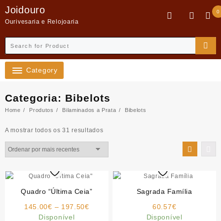
Skip
Joidouro
0
to
Ourivesaria e Relojoaria
content
Category
Categoria:
Bibelots
Home
Produtos
Bilaminados a Prata
Bibelots
Ordenado
A mostrar todos os 31 resultados
por
mais
recentes
Quadro “Última Ceia”
Sagrada Família
Price
145.00
€
–
197.50
€
60.57
€
range:
Disponível
Disponível