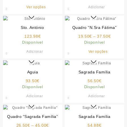
145.00€
This
Ver opções
Adicionar
through
product
197.50€
has
multiple
Sto. António
Quadro “N.Sra Fátima”
variants.
Price
123.98
€
The
19.50
€
–
37.50
€
range:
Disponível
options
Disponível
19.50€
may
This
Adicionar
Ver opções
through
be
product
37.50€
chosen
has
on
multiple
Aguia
the
Sagrada Família
variants.
product
93.50
€
56.50
€
The
page
Disponível
Disponível
options
may
Adicionar
Adicionar
be
chosen
on
Quadro “Sagrada Família”
Sagrada Família
the
product
Price
26.50
€
–
45.00
€
54.88
€