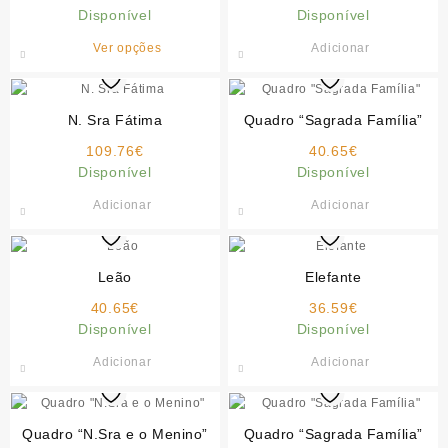
page
range:
Disponível
Disponível
26.50€
This
Ver opções
Adicionar
through
product
45.00€
has
multiple
N. Sra Fátima
Quadro “Sagrada Família”
variants.
109.76
€
The
40.65
€
Disponível
options
Disponível
may
Adicionar
Adicionar
be
chosen
on
Leão
the
Elefante
product
40.65
€
36.59
€
page
Disponível
Disponível
Adicionar
Adicionar
Quadro “N.Sra e o Menino”
Quadro “Sagrada Família”