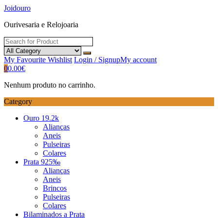
Skip
Joidouro
to
Ourivesaria e Relojoaria
content
My Favourite
Wishlist
Login / Signup
My account
0
0.00
€
Nenhum produto no carrinho.
Category
Ouro 19.2k
Alianças
Aneis
Pulseiras
Colares
Prata 925‰
Alianças
Aneis
Brincos
Pulseiras
Colares
Bilaminados a Prata