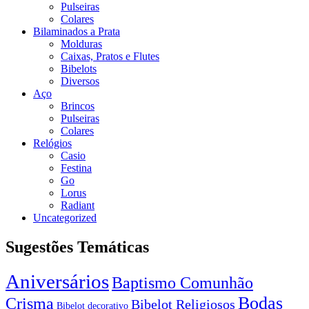
Pulseiras
Colares
Bilaminados a Prata
Molduras
Caixas, Pratos e Flutes
Bibelots
Diversos
Aço
Brincos
Pulseiras
Colares
Relógios
Casio
Festina
Go
Lorus
Radiant
Uncategorized
Sugestões Temáticas
Aniversários
Baptismo Comunhão
Bodas
Crisma
Bibelot Religiosos
Bibelot decorativo