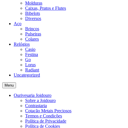
Molduras
Caixas, Pratos e Flutes
Bibelots
Diversos
Aço
Brincos
Pulseiras
Colares
Relógios
Casio
Festina
Go
Lorus
Radiant
Uncategorized
Menu
Ourivesaria Joidouro
Sobre a Joidouro
Contrastaria
Cotação Metais Preciosos
Termos e Condições
Política de Privacidade
Política de Cookies