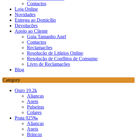
Contactos
Loja Online
Novidades
Entrega ao Domicílio
Devoluções
Apoio ao Cliente
Guia Tamanho Anel
Contactos
Reclamações
Resolução de Litígios Online
Resolução de Conflitos de Consumo
Livro de Reclamações
Blog
Category
Ouro 19.2k
Alianças
Aneis
Pulseiras
Colares
Prata 925‰
Alianças
Aneis
Brincos