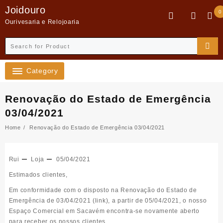
Skip
Joidouro
0
to
Ourivesaria e Relojoaria
content
Category
Renovação do Estado de Emergência
03/04/2021
Home
Renovação do Estado de Emergência 03/04/2021
Rui
Loja
05/04/2021
Estimados clientes,
Em conformidade com o disposto na Renovação do Estado de
Emergência de 03/04/2021 (
link
), a partir de 05/04/2021, o nosso
Espaço Comercial em Sacavém encontra-se novamente aberto
para receber os nossos clientes.