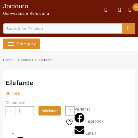
Skip
Joidouro
0
to
Ourivesaria e Relojoaria
content
Category
Home
Produtos
Elefante
Elefante
36.59
€
Disponível
Quantidade
Partilhe:
-
+
Adicionar
de
Facebook
Elefante
Email