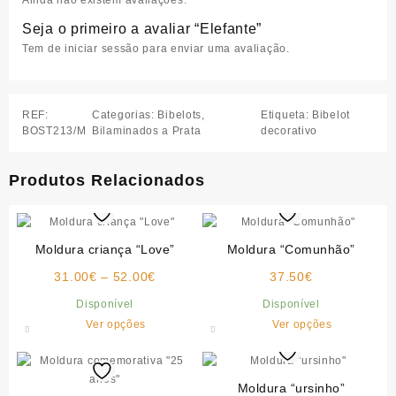
Ainda não existem avaliações.
Seja o primeiro a avaliar “Elefante”
Tem de
iniciar sessão
para enviar uma avaliação.
REF:
Categorias:
Bibelots
,
Etiqueta:
Bibelot
BOST213/M
Bilaminados a Prata
decorativo
Produtos Relacionados
Moldura criança “Love”
Moldura “Comunhão”
Price
31.00
€
–
52.00
€
37.50
€
range:
Disponível
Disponível
31.00€
This
This
Ver opções
Ver opções
through
product
product
52.00€
has
has
multiple
multiple
Moldura “ursinho”
variants.
variants.