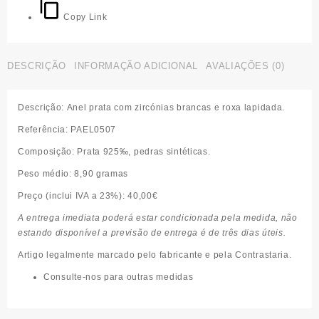
prata
Copy Link
DESCRIÇÃO
INFORMAÇÃO ADICIONAL
AVALIAÇÕES (0)
Descrição:
Anel prata com zircónias brancas e roxa lapidada.
Referência:
PAEL0507
Composição:
Prata 925‰, pedras sintéticas.
Peso médio:
8,90 gramas
Preço (inclui IVA a 23%):
40,00€
A entrega imediata poderá estar condicionada pela medida, não
estando disponível a previsão de entrega é de três dias úteis.
Artigo legalmente marcado pelo fabricante e pela Contrastaria.
Consulte-nos para outras medidas