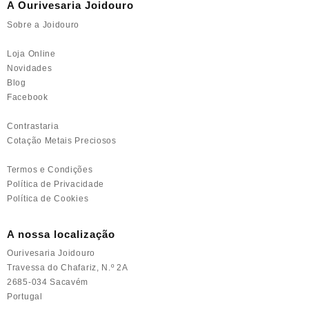
A Ourivesaria Joidouro
on
on
the
the
Sobre a Joidouro
product
product
page
page
Loja Online
Novidades
Blog
Facebook
Contrastaria
Cotação Metais Preciosos
Termos e Condições
Política de Privacidade
Política de Cookies
A nossa localização
Ourivesaria Joidouro
Travessa do Chafariz, N.º 2A
2685-034 Sacavém
Portugal