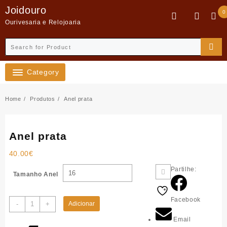
Skip
Joidouro
0
to
Ourivesaria e Relojoaria
content
Category
Home
Produtos
Anel prata
Anel prata
40.00
€
Partilhe:
Tamanho Anel
Facebook
Quantidade
-
+
Adicionar
de
Email
Anel