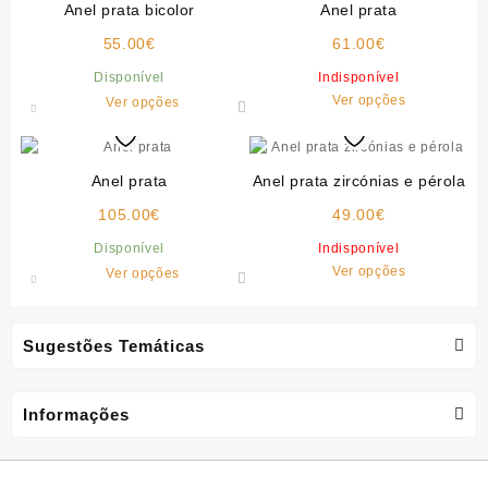
Anel prata bicolor
Anel prata
55.00
€
61.00
€
Disponível
Indisponível
This
This
Ver opções
Ver opções
product
product
has
has
multiple
multiple
Anel prata
Anel prata zircónias e pérola
variants.
variants.
105.00
€
The
49.00
€
The
options
options
Disponível
Indisponível
may
may
This
This
Ver opções
Ver opções
be
be
product
product
chosen
chosen
has
has
on
on
multiple
multiple
Sugestões Temáticas
the
the
variants.
variants.
product
product
The
The
page
page
options
options
Informações
may
may
be
be
chosen
chosen