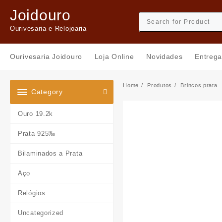
Skip
Joidouro
to
content
Ourivesaria e Relojoaria
Ourivesaria Joidouro
Loja Online
Novidades
Entrega
Home
Produtos
Brincos prata
Category
Ouro 19.2k
Prata 925‰
Bilaminados a Prata
Aço
Relógios
Uncategorized