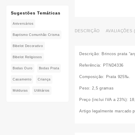
Sugestões Temáticas
Aniversários
DESCRIÇÃO
AVALIAÇÕES (
Baptismo Comunhão Crisma
Bibelot Decorativo
Descrição:
Brincos prata “ar
Bibelot Religiosos
Referência
: PTND4336
Bodas Ouro
Bodas Prata
Composição
: Prata 925‰.
Casamento
Criança
Peso:
2,5 gramas
Molduras
Utilitários
Preço (inclui IVA a 23%)
: 18
Artigo legalmente marcado pe