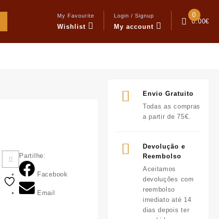
0
My Favourite
Login / Signup
0.00
€
Wishlist
My account
Envio Gratuito
Todas as compras
a partir de 75€.
Devolução e
Partilhe:
Reembolso
Aceitamos
Facebook
devoluções com
reembolso
Email
imediato até 14
dias depois ter