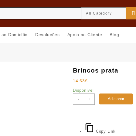
 ao Domicílio
Devoluções
Apoio ao Cliente
Blog
Brincos prata
14.63
€
Disponível
Quantidade
-
Adicionar
+
de
Brincos
prata
Copy Link