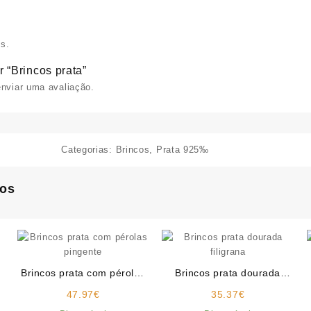
s.
r “Brincos prata”
nviar uma avaliação.
Categorias:
Brincos
,
Prata 925‰
dos
Brincos prata com pérolas
Brincos prata dourada
pingente
filigrana
47.97
€
35.37
€