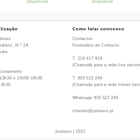
Disponível
Disponível
lização
Como falar connosco
idouro
Contactos
afariz, N.º 2A
Formulário de Contacto
avém
T. 219 417 919
(Chamada para a rede fixa nacion
ncionamento
13h30 e 15h00-19h30
T. 933 522 240
13h30
(Chamada para a rede móvel naci
Whatsapp 933 522 240
clientes@joidouro.pt
Joidouro | 2021