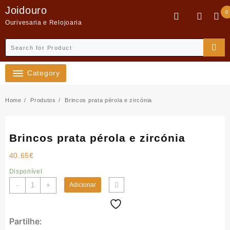
Skip
Joidouro
0
to
Ourivesaria e Relojoaria
content
Category
Home
Produtos
Brincos prata pérola e zircónia
Brincos prata pérola e zircónia
40.65
€
Disponível
Quantidade
-
+
Adicionar
de
Brincos
prata
Partilhe:
pérola