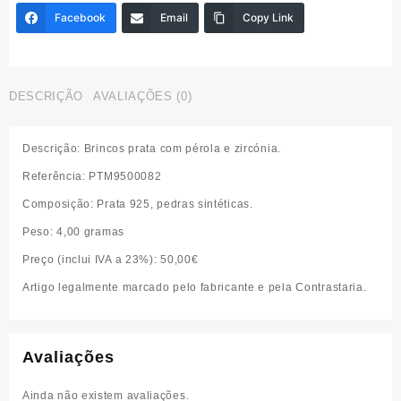
e
Facebook
Email
Copy Link
zircónia
DESCRIÇÃO
AVALIAÇÕES (0)
Descrição
: Brincos prata com pérola e zircónia.
Referência
: PTM9500082
Composição
: Prata 925, pedras sintéticas.
Peso:
4,00 gramas
Preço (inclui IVA a 23%)
:
50,00€
Artigo legalmente marcado pelo fabricante e pela Contrastaria.
Avaliações
Ainda não existem avaliações.