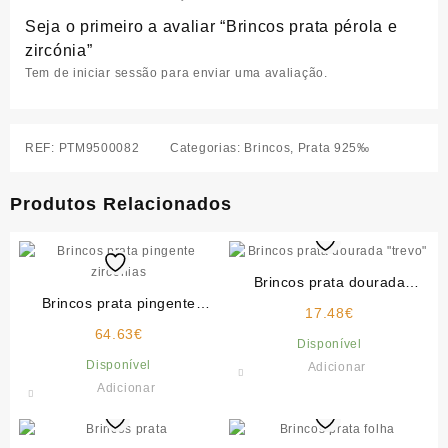
Seja o primeiro a avaliar “Brincos prata pérola e
zircónia”
Tem de
iniciar sessão
para enviar uma avaliação.
REF:
PTM9500082
Categorias:
Brincos
,
Prata 925‰
Produtos Relacionados
Brincos prata dourada
Brincos prata pingente
“trevo”
17.48
€
zircónias
64.63
€
Disponível
Disponível
Adicionar
Adicionar