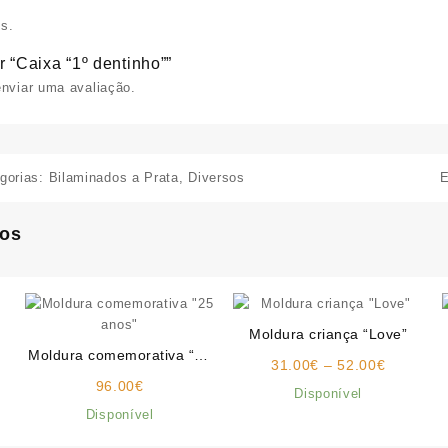
s.
r “Caixa “1º dentinho””
nviar uma avaliação.
gorias:
Bilaminados a Prata
,
Diversos
E
dos
Moldura criança “Love”
Moldura comemorativa “25
Price
31.00
€
–
52.00
€
anos”
range:
96.00
€
Disponível
31.00€
Disponível
through
52.00€