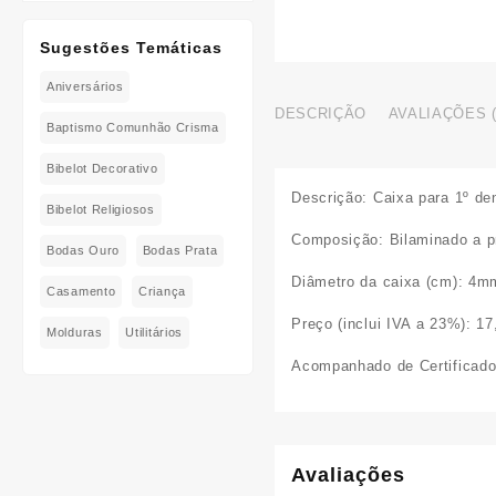
Sugestões Temáticas
Aniversários
DESCRIÇÃO
AVALIAÇÕES (
Baptismo Comunhão Crisma
Bibelot Decorativo
Descrição:
Caixa para 1º den
Bibelot Religiosos
Composição:
Bilaminado a p
Bodas Ouro
Bodas Prata
Diâmetro da caixa (cm):
4m
Casamento
Criança
Preço (inclui IVA a 23%):
17
Molduras
Utilitários
Acompanhado de Certificado
Avaliações