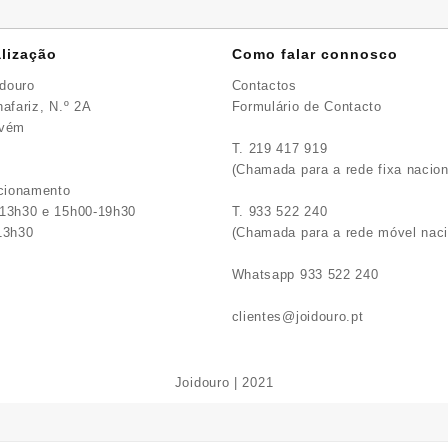
lização
Como falar connosco
idouro
Contactos
afariz, N.º 2A
Formulário de Contacto
avém
T. 219 417 919
(Chamada para a rede fixa nacion
ncionamento
13h30 e 15h00-19h30
T. 933 522 240
13h30
(Chamada para a rede móvel naci
Whatsapp 933 522 240
clientes@joidouro.pt
Joidouro | 2021