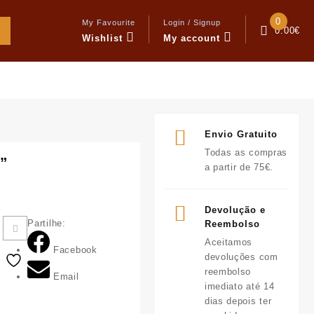
0
My Favourite
Login / Signup
0.00
€
Wishlist
My account
Envio Gratuito
Todas as compras
o”
a partir de 75€.
Devolução e
Partilhe:
Reembolso
Aceitamos
Facebook
devoluções com
reembolso
Email
imediato até 14
dias depois ter