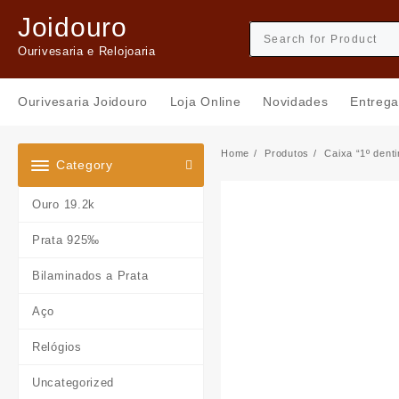
Skip
Joidouro
to
content
Ourivesaria e Relojoaria
Ourivesaria Joidouro
Loja Online
Novidades
Entrega
Home
Produtos
Caixa “1º dent
Category
Ouro 19.2k
Prata 925‰
Bilaminados a Prata
Aço
Relógios
Uncategorized