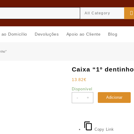
 ao Domicílio
Devoluções
Apoio ao Cliente
Blog
inho”
Caixa “1º dentinh
13.82
€
Disponível
Quantidade
-
Adicionar
+
de
Caixa
"1º
dentinho"
Copy Link