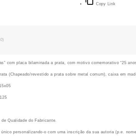
comemorativa
Copy Link
"25
anos"
0)
ias” com placa bilaminada a prata, com motivo comemorativo “25 anos
rata (Chapeado/revestido a prata sobre metal comum), caixa em made
15x05
125
 de Qualidade do Fabricante.
o único personalizando-o com uma inscrição da sua autoria (p.e. nome