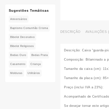
Sugestões Temáticas
Aniversários
Baptismo Comunhão Crisma
DESCRIÇÃO
AVALIAÇÕES (
Bibelot Decorativo
Bibelot Religiosos
Descrição:
Caixa “guarda-jo
Bodas Ouro
Bodas Prata
Composição:
Bilaminado a p
Casamento
Criança
Tamanho da
caixa
(cm):
11x
Molduras
Utilitários
Tamanho da
placa
(cm):
85×
Preço (inclui IVA a 23%):
Acompanhado de Certificado
Se desejar tornar este artig