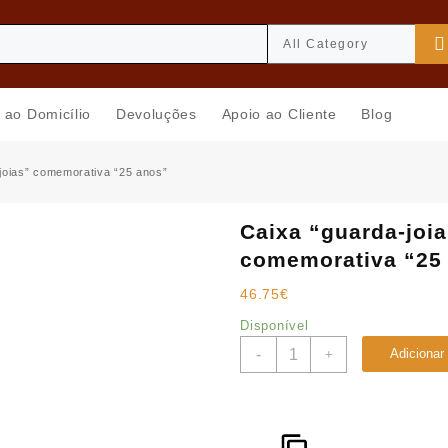
 ao Domicílio
Devoluções
Apoio ao Cliente
Blog
joias” comemorativa “25 anos”
Caixa “guarda-joi
comemorativa “25
46.75
€
Disponível
Quantidade
-
Adicionar
+
de
Caixa
"guarda-
joias"