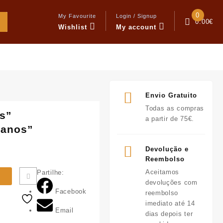
0
My Favourite
Login / Signup
0.00
€
Wishlist
My account
Envio Gratuito
Todas as compras
as”
a partir de 75€.
 anos”
Devolução e
Reembolso
Aceitamos
Partilhe:
devoluções com
Facebook
reembolso
imediato até 14
Email
dias depois ter