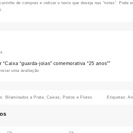
arrinho de compras e indicar o texto que deseja nas “notas”.
Pode en
i
.
s.
ar “Caixa “guarda-joias” comemorativa “25 anos””
nviar uma avaliação.
as:
Bilaminados a Prata
,
Caixas, Pratos e Flutes
Etiquetas:
An
dos