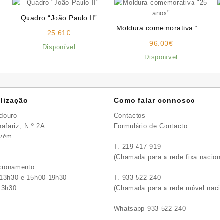
Quadro “João Paulo II”
Moldura comemorativa “25
e
25.61
€
anos”
e:
96.00
€
Disponível
0€
Disponível
ugh
0€
lização
Como falar connosco
idouro
Contactos
afariz, N.º 2A
Formulário de Contacto
avém
T. 219 417 919
(Chamada para a rede fixa nacion
ncionamento
13h30 e 15h00-19h30
T. 933 522 240
13h30
(Chamada para a rede móvel naci
Whatsapp 933 522 240