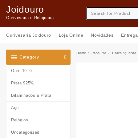
Skip
Joidouro
to
content
Ourivesaria e Relojoaria
Ourivesaria Joidouro
Loja Online
Novidades
Entrega
Home
Produtos
Caixa “guarda-
Category
Ouro 19.2k
Prata 925‰
Bilaminados a Prata
Aço
Relógios
Uncategorized