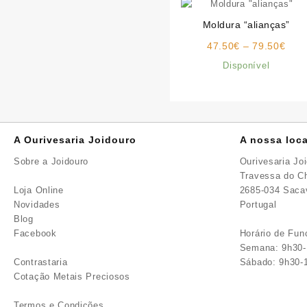
Moldura “alianças”
Pric
47.50
€
–
79.50
€
rang
Disponível
47.5
thro
79.5
A Ourivesaria Joidouro
A nossa loca
Sobre a Joidouro
Ourivesaria Jo
Travessa do Ch
Loja Online
2685-034 Sac
Novidades
Portugal
Blog
Facebook
Horário de Fu
Semana: 9h30-
Contrastaria
Sábado: 9h30-
Cotação Metais Preciosos
Termos e Condições