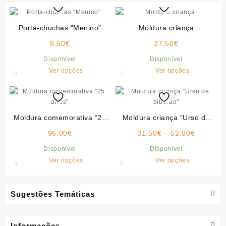
Porta-chuchas “Menino”
Moldura criança
8.50
€
37.50
€
Disponível
Disponível
This
This
Ver opções
Ver opções
product
product
has
has
multiple
multiple
variants.
variants.
Moldura comemorativa “25
Moldura criança “Urso de
The
The
anos”
biberão”
Price
96.00
€
options
31.50
€
–
52.00
€
options
range:
may
may
Disponível
Disponível
31.50€
be
be
This
This
Ver opções
Ver opções
through
chosen
chosen
product
product
52.00€
on
on
has
has
the
the
multiple
multiple
Sugestões Temáticas
product
product
variants.
variants.
page
page
The
The
options
options
Informações