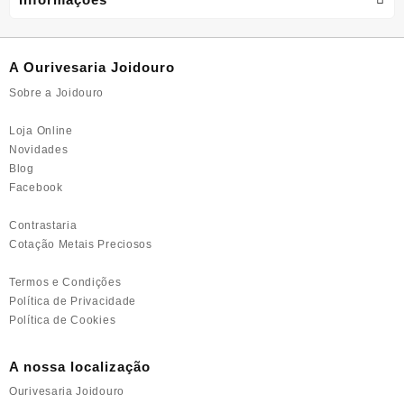
may
may
be
be
chosen
chosen
A Ourivesaria Joidouro
on
on
the
the
Sobre a Joidouro
product
product
page
page
Loja Online
Novidades
Blog
Facebook
Contrastaria
Cotação Metais Preciosos
Termos e Condições
Política de Privacidade
Política de Cookies
A nossa localização
Ourivesaria Joidouro