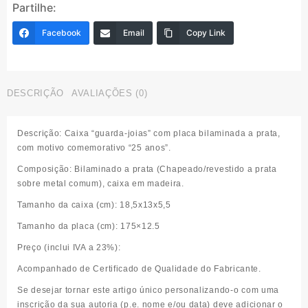
Partilhe:
joias"
comemorativa
Facebook
Email
Copy Link
"25
anos"
DESCRIÇÃO
AVALIAÇÕES (0)
Descrição:
Caixa “guarda-joias” com placa bilaminada a prata,
com motivo comemorativo “25 anos”.
Composição:
Bilaminado a prata (Chapeado/revestido a prata
sobre metal comum), caixa em madeira.
Tamanho da
caixa
(cm):
18,5x13x5,5
Tamanho da
placa
(cm):
175×12.5
Preço (inclui IVA a 23%):
Acompanhado de Certificado de Qualidade do Fabricante.
Se desejar tornar este artigo único personalizando-o com uma
inscrição da sua autoria (p.e. nome e/ou data) deve adicionar o