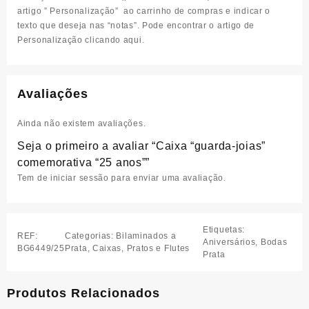
artigo ” Personalização”
ao carrinho de compras e indicar o
texto que deseja nas “notas”.
Pode encontrar o artigo de
Personalização clicando aqui
.
Avaliações
Ainda não existem avaliações.
Seja o primeiro a avaliar “Caixa “guarda-joias”
comemorativa “25 anos””
Tem de
iniciar sessão
para enviar uma avaliação.
Etiquetas:
REF:
Categorias:
Bilaminados a
Aniversários
,
Bodas
BG6449/25
Prata
,
Caixas, Pratos e Flutes
Prata
Produtos Relacionados