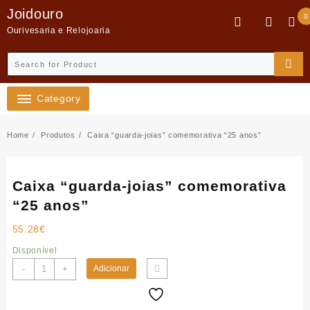
Skip
Joidouro
0
to
Ourivesaria e Relojoaria
content
Category
Home
Produtos
Caixa “guarda-joias” comemorativa “25 anos”
Caixa “guarda-joias” comemorativa
“25 anos”
55.28
€
Disponível
Quantidade
-
+
Adicionar
de
Caixa
"guarda-