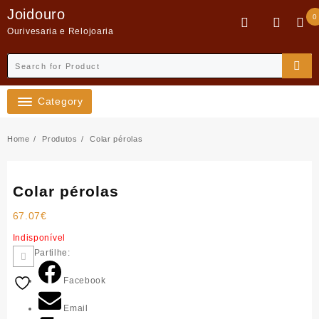
Skip
Joidouro
0
to
Ourivesaria e Relojoaria
content
Category
Home
Produtos
Colar pérolas
Colar pérolas
67.07
€
Indisponível
Partilhe:
Facebook
Email