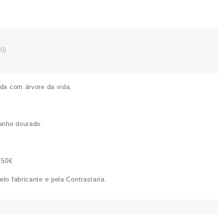
0)
ada com árvore da vida.
anho dourado.
,50€
lo fabricante e pela Contrastaria.