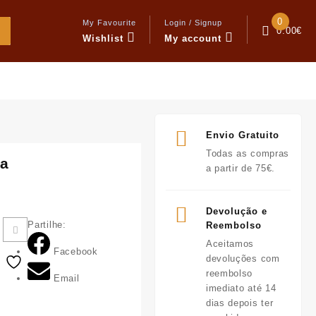
0
My Favourite
Login / Signup
0.00
€
Wishlist
My account
Envio Gratuito
Todas as compras
da
a partir de 75€.
Devolução e
Partilhe:
Reembolso
Aceitamos
Facebook
devoluções com
reembolso
Email
imediato até 14
dias depois ter