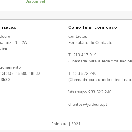
Disponível
lização
Como falar connosco
idouro
Contactos
afariz, N.º 2A
Formulário de Contacto
avém
T. 219 417 919
(Chamada para a rede fixa nacion
ncionamento
13h30 e 15h00-19h30
T. 933 522 240
13h30
(Chamada para a rede móvel naci
Whatsapp 933 522 240
clientes@joidouro.pt
Joidouro | 2021