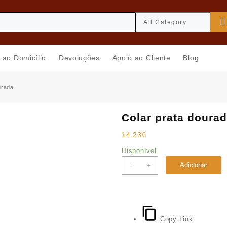
 ao Domicílio
Devoluções
Apoio ao Cliente
Blog
urada
Colar prata doura
14.23
€
Disponível
Quantidade
-
Adicionar
+
de
Colar
prata
dourada
Copy Link