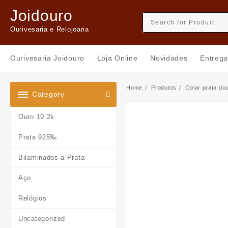
Skip
Joidouro
to
content
Ourivesaria e Relojoaria
Ourivesaria Joidouro
Loja Online
Novidades
Entrega
Home
Produtos
Colar prata do
Category
Ouro 19.2k
Prata 925‰
Bilaminados a Prata
Aço
Relógios
Uncategorized