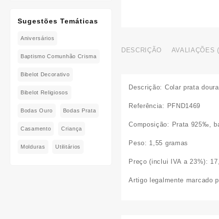
Sugestões Temáticas
Aniversários
DESCRIÇÃO
AVALIAÇÕES (
Baptismo Comunhão Crisma
Bibelot Decorativo
Descrição:
Colar prata dour
Bibelot Religiosos
Referência
: PFND1469
Bodas Ouro
Bodas Prata
Composição
: Prata 925‰, b
Casamento
Criança
Peso:
1,55 gramas
Molduras
Utilitários
Preço (inclui IVA a 23%):
17
Artigo legalmente marcado pe