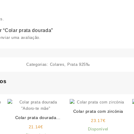
s.
r “Colar prata dourada”
nviar uma avaliação.
Categorias:
Colares
,
Prata 925‰
dos
Colar prata com zircónia
e
Colar prata dourada
23.17
€
“Adoro-te mãe”
21.14
€
Disponível