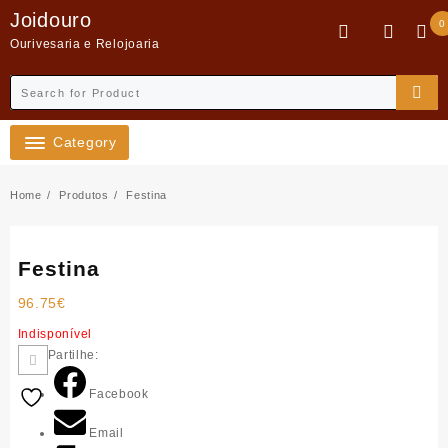
Skip
Joidouro
0
to
Ourivesaria e Relojoaria
content
Category
Home
Produtos
Festina
Festina
96.75
€
Indisponível
Partilhe:
Facebook
Email