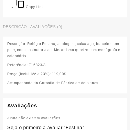
Copy Link
DESCRIÇÃO
AVALIAÇÕES (0)
Descrição:
Relógio Festina, analógico, caixa aço, bracelete em
pele, com mostrador azul. Mecanismo quartzo com cronógrafo e
calendário.
R
ef
erência:
F16823/A
Preço (inclui IVA a 23%)
: 119,00€
Acompanhado da Garantia de Fábrica de dois anos.
Avaliações
Ainda não existem avaliações.
Seja o primeiro a avaliar “Festina”