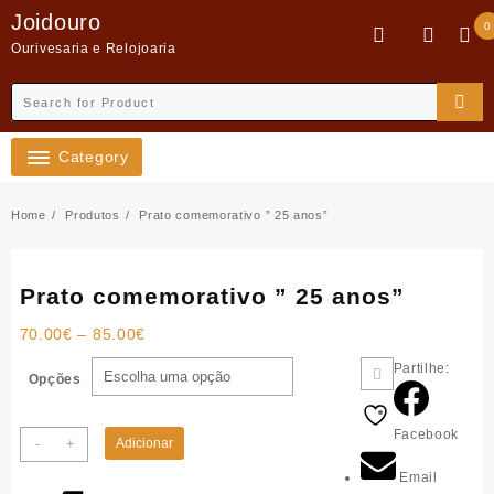
Skip
Joidouro
0
to
Ourivesaria e Relojoaria
content
Category
Home
Produtos
Prato comemorativo ” 25 anos”
Prato comemorativo ” 25 anos”
Price
70.00
€
–
85.00
€
range:
Partilhe:
70.00€
Opções
through
85.00€
Facebook
Quantidade
-
+
Adicionar
de
Email
Prato