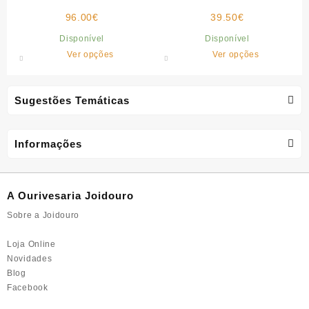
The
options
anos”
anos”
96.00
€
options
39.50
€
may
may
be
Disponível
Disponível
be
chosen
This
This
Ver opções
Ver opções
chosen
on
product
product
on
the
has
has
the
product
multiple
multiple
Sugestões Temáticas
product
page
variants.
variants.
page
The
The
options
options
Informações
may
may
be
be
chosen
chosen
A Ourivesaria Joidouro
on
on
the
the
Sobre a Joidouro
product
product
page
page
Loja Online
Novidades
Blog
Facebook