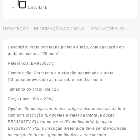
comemorativo
Copy Link
"
25
anos"
DESCRIÇÃO
INFORMAÇÃO ADICIONAL
AVALIAÇÕES (0)
Descrição:
Prato porcelana pintado à mão, com aplicação em
prata bilaminada “25 anos”.
Referência:
BR938037V
Composição:
Porcelana e aplicação bilaminada a prata
(Chapeado/revestido a prata sobre metal comum).
Tamanho do prato (cm):
28
Preço (inclui IVA a 23%):
Opções:
Se desejar tornar este artigo único personalizando-o
com uma inscrição (Ex.nomes e data) na frente [a opção
BR938037V-P] e/ou no verso (Ex.dedicatória) [a opção
BR938037V_P2], a inscrição pretendida deve ser mencionada
no campo de “notas” quando finalizar a encomenda.