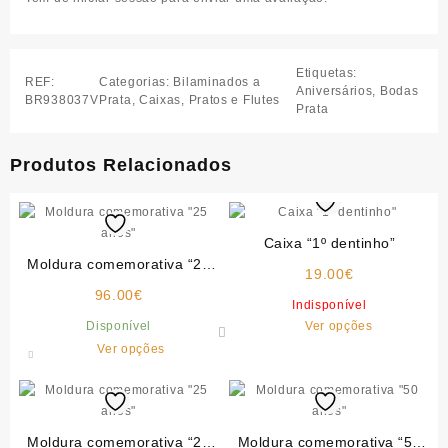
Etiquetas:
REF:
Categorias:
Bilaminados a
Aniversários
,
Bodas
BR938037V
Prata
,
Caixas, Pratos e Flutes
Prata
Produtos Relacionados
Caixa “1º dentinho”
Moldura comemorativa “25
19.00
€
anos”
96.00
€
Indisponível
This
Disponível
Ver opções
This
product
Ver opções
product
has
has
multiple
multiple
variants.
variants.
The
Moldura comemorativa “25
Moldura comemorativa “50